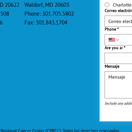
MD 20622
Waldorf, MD 20603
Charlotte
Correo electró
2508
Phone: 301.705.5802
76
Fax: 301.843.1704
Phone
*
Are you a:
*
Mensaje
Include any addit
egional Cancer Center (CPRCC). Todos los derechos reservados.