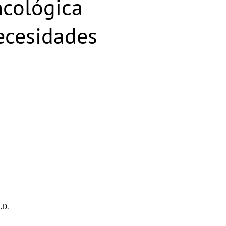
ncológica
necesidades
.D.