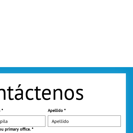
ntáctenos
a
*
Apellido
*
ou primary office.
*