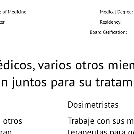
e of Medicine
Medical Degree:
ter
Residency:
Board Cetification:
dicos, varios otros mie
n juntos para su tratam
Dosimetristas
 otros
Trabaje con sus mé
oran
terapeutas para g