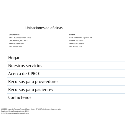
Ubicaciones de oficinas
Charlotte Hall
Waldorf
30077 Business Center Drive
11340 Pembrooke Sq. Suite 201
Charlotte Hall, MD 20622
Waldorf, MD 20603
Phone: 301.884.2508
Phone: 301.705.5802
Fax: 301.884.2476
Fax: 301.843.1704
Hogar
Nuestros servicios
Acerca de CPRCC
Recursos para proveedores
Recursos para pacientes
Contáctenos
© 2025 Chesapeake Potomac Regional Cancer Center (CPRCC). Todos los derechos reservados.
Creado por Pixces Consulting Group (2025)
Ver
la Política de privacidad
y
el mapa del sitio