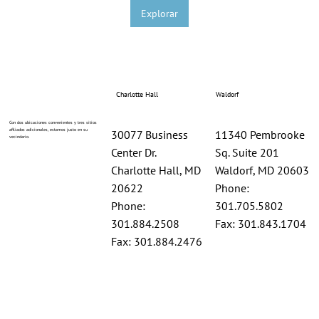
Explorar
Charlotte Hall
Waldorf
Con dos ubicaciones convenientes y tres sitios
afiliados adicionales, estamos justo en su
30077 Business
11340 Pembrooke
vecindario.
Center Dr.
Sq. Suite 201
Charlotte Hall, MD
Waldorf, MD 20603
20622
Phone:
Phone:
301.705.5802
301.884.2508
Fax: 301.843.1704
Fax: 301.884.2476