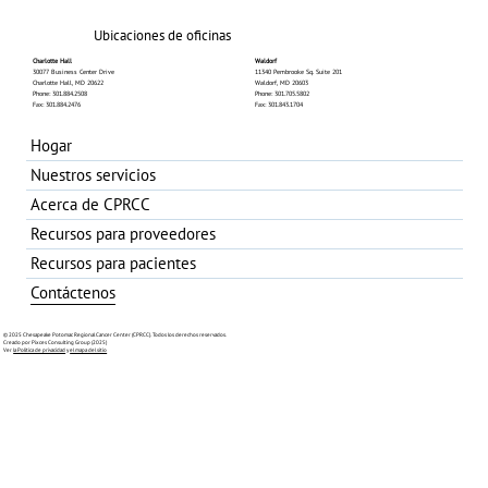
Ubicaciones de oficinas
Charlotte Hall
Waldorf
30077 Business Center Drive
11340 Pembrooke Sq. Suite 201
Charlotte Hall, MD 20622
Waldorf, MD 20603
Phone: 301.884.2508
Phone: 301.705.5802
Fax: 301.884.2476
Fax: 301.843.1704
Hogar
Nuestros servicios
Acerca de CPRCC
Recursos para proveedores
Recursos para pacientes
Contáctenos
© 2025 Chesapeake Potomac Regional Cancer Center (CPRCC). Todos los derechos reservados.
Creado por Pixces Consulting Group (2025)
Ver
la Política de privacidad
y
el mapa del sitio