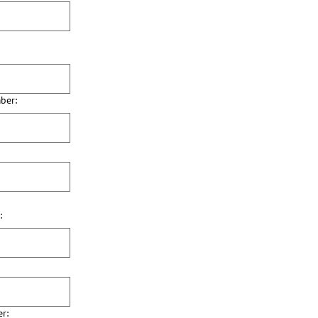
ber:
:
r: