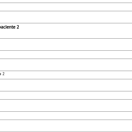
paciente 2
íneas
a 2