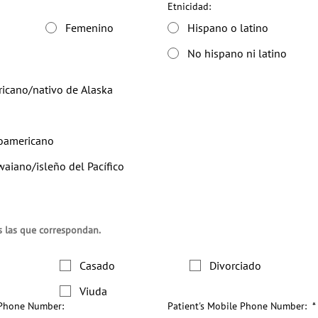
Etnicidad:
Femenino
Hispano o latino
No hispano ni latino
ricano/nativo de Alaska
oamericano
aiano/isleño del Pacífico
s las que correspondan.
Casado
Divorciado
Viuda
 Phone Number:
Patient's Mobile Phone Number:
*