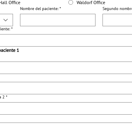
Hall Office
Waldorf Office
Nombre del paciente:
*
Segundo nombre 
iente:
*
paciente 1
íneas
a 2
*