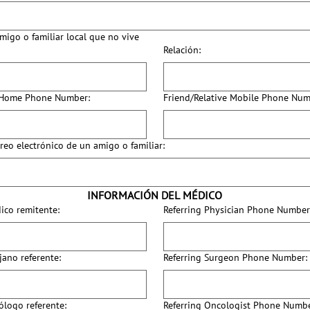
igo o familiar local que no vive
Relación:
e Home Phone Number:
Friend/Relative Mobile Phone Num
reo electrónico de un amigo o familiar:
INFORMACIÓN DEL MÉDICO
co remitente:
Referring Physician Phone Number
jano referente:
Referring Surgeon Phone Number:
logo referente:
Referring Oncologist Phone Numbe