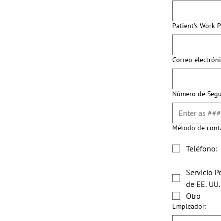
Patient's Work 
Correo electróni
Número de Segur
Método de conta
Teléfono:
Servicio P
de EE. UU.
Otro
Empleador: