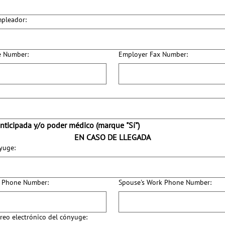
mpleador:
e Number:
Employer Fax Number:
anticipada y/o poder médico (marque "Sí")
EN CASO DE LLEGADA
yuge:
e Phone Number:
Spouse's Work Phone Number:
rreo electrónico del cónyuge: