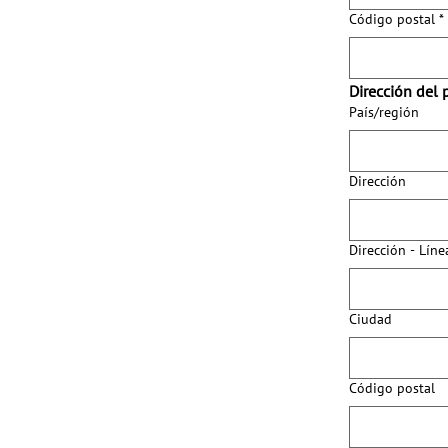
Código postal
*
Dirección del 
Dirección de varias l
País/región
Dirección
Dirección - Líne
Ciudad
Código postal