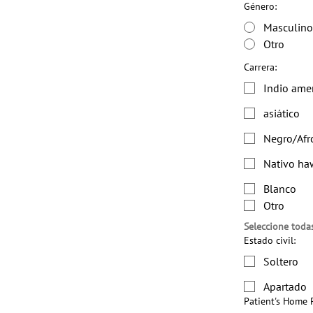
Género:
Masculino
Otro
Carrera:
Indio ame
asiático
Negro/Afr
Nativo haw
Blanco
Otro
Seleccione toda
Estado civil:
Soltero
Apartado
Patient's Home