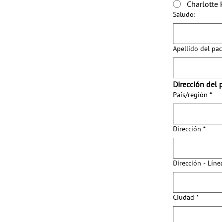
Charlotte 
Saludo:
Apellido del pac
Dirección del 
Dirección de varias l
País/región
*
Dirección
*
Dirección - Líne
Ciudad
*