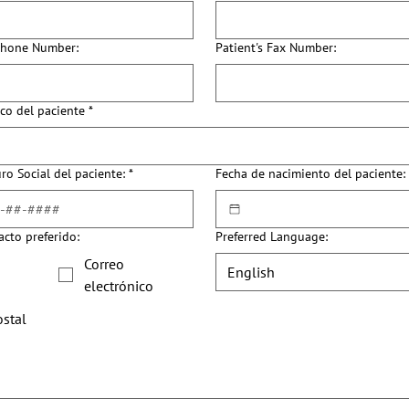
Phone Number:
Patient's Fax Number:
co del paciente
*
o Social del paciente:
*
Fecha de nacimiento del paciente:
cto preferido:
Preferred Language:
Correo
English
electrónico
ostal