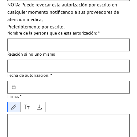
NOTA: Puede revocar esta autorización por escrito en 
cualquier momento notificando a sus proveedores de 
atención médica,
Preferiblemente por escrito.
Nombre de la persona que da esta autorización:
*
Relación si no uno mismo:
Fecha de autorización:
*
Firma:
*
Modo de dibujo seleccionado. Para dibujar, necesitas un mouse o un panel táctil. Usa la funci