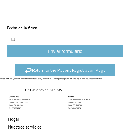
Fecha de la firma
*
Enviar formulario
Return to the Patient Registration Page
Please note
: that you must submit the form to save any information. Leaving the page will not save any of your insurance information.
Ubicaciones de oficinas
Charlotte Hall
Waldorf
30077 Business Center Drive
11340 Pembrooke Sq. Suite 201
Charlotte Hall, MD 20622
Waldorf, MD 20603
Phone: 301.884.2508
Phone: 301.705.5802
Fax: 301.884.2476
Fax: 301.843.1704
Hogar
Nuestros servicios